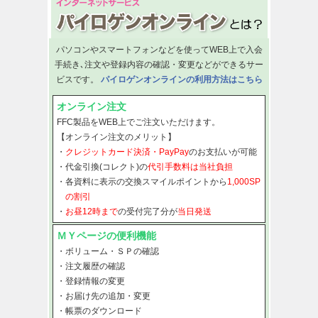
パソコンやスマートフォンなどを使ってWEB上で入会
手続き､注文や登録内容の確認・変更などができるサー
ビスです。
パイロゲンオンラインの利用方法はこちら
オンライン注文
FFC製品をWEB上でご注文いただけます。
【オンライン注文のメリット】
・
クレジットカード決済・PayPay
のお支払いが可能
・代金引換(コレクト)の
代引手数料は当社負担
・各資料に表示の交換スマイルポイントから
1,000SP
の割引
・
お昼12時まで
の受付完了分が
当日発送
ＭＹページの便利機能
・ボリューム・ＳＰの確認
・注文履歴の確認
・登録情報の変更
・お届け先の追加・変更
・帳票のダウンロード